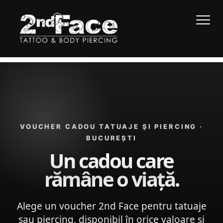
Acasă
Magazin online
›
›
Voucher cadou tatuaje și piercing
VOUCHER CADOU TATUAJE ȘI PIERCING ·
BUCUREȘTI
Un cadou care
rămâne o viață.
Alege un voucher 2nd Face pentru tatuaje
sau piercing, disponibil în orice valoare și