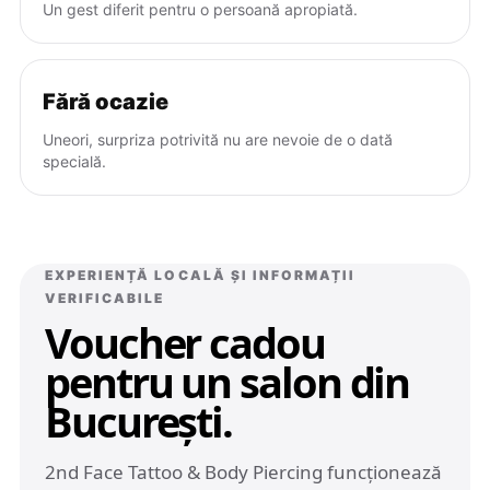
Un gest diferit pentru o persoană apropiată.
Fără ocazie
Uneori, surpriza potrivită nu are nevoie de o dată
specială.
EXPERIENȚĂ LOCALĂ ȘI INFORMAȚII
VERIFICABILE
Voucher cadou
pentru un salon din
București.
2nd Face Tattoo & Body Piercing funcționează