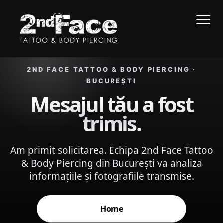
Acasă
Trimite model
›
›
Mesaj trimis
2ND FACE TATTOO & BODY PIERCING ·
BUCUREȘTI
Mesajul tău a fost
trimis.
Am primit solicitarea. Echipa 2nd Face Tattoo
& Body Piercing din București va analiza
informațiile și fotografiile transmise.
Home