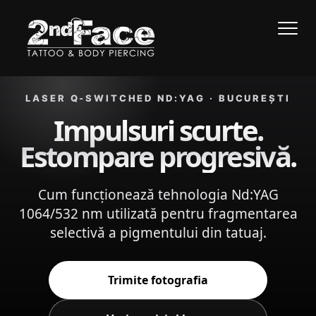
Acasă
Îndepărtare tatuaj
›
›
Laser Q-Switched Nd:YAG
LASER Q-SWITCHED ND:YAG · BUCUREȘTI
Impulsuri scurte.
Estompare progresivă.
Cum funcționează tehnologia Nd:YAG
1064/532 nm utilizată pentru fragmentarea
selectivă a pigmentului din tatuaj.
Trimite fotografia